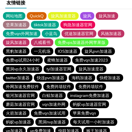
友情链接
网站地图
QuickQ
旋风加速度器
旋风
旋风加速
坚果加速器
tiktok加速器
狗急加速器官网
免费vqn外网加速
小蓝鸟
优途加速器官网
风驰加速器
旋风加速器
八戒看书
免费vps加速器外网苹果版
黑豹加速器
一元机场
IOS加速器
旋风pvn加速器
免费vp试用24小时
蜜蜂加速器
免费vqn加速2023
黑洞vp永久加速器
tyl加速器官网
旋风加速度器
twitter加速器
快连pvn加速器
海鸥加速器
快橙加速器
外网加速免费软件
免费跨墙软件
免费跨墙软件
银河加速器官网
白鲸加速器
instagram免费加速器
蘑菇加速器官网
vqn加速外网
蚂蚁vp加速器官网
火箭加速器
免费vqn加速试用
苹果免费vqn
蚂蚁vp加速器
黑洞nvp加速器
每天试用一小时加速器
vp加速器
vp免费加速
快联加速器
猴王加速器