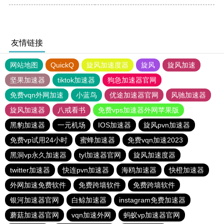
友情链接
网站地图
QuickQ
旋风加速度器
旋风
旋风加速
坚果加速器
tiktok加速器
狗急加速器官网
免费vqn外网加速
小蓝鸟
优途加速器官网
风驰加速器
旋风加速器
八戒看书
免费vps加速器外网苹果版
黑豹加速器
一元机场
IOS加速器
旋风pvn加速器
免费vp试用24小时
蜜蜂加速器
免费vqn加速2023
黑洞vp永久加速器
tyl加速器官网
旋风加速度器
twitter加速器
快连pvn加速器
海鸥加速器
快橙加速器
外网加速免费软件
免费跨墙软件
免费跨墙软件
银河加速器官网
白鲸加速器
instagram免费加速器
蘑菇加速器官网
vqn加速外网
蚂蚁vp加速器官网