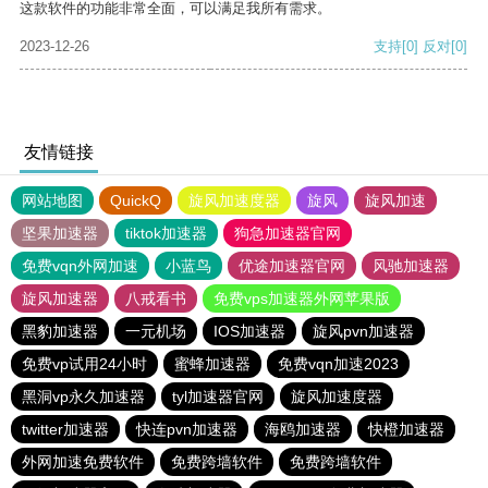
这款软件的功能非常全面，可以满足我所有需求。
2023-12-26
支持
[0]
反对
[0]
友情链接
网站地图
QuickQ
旋风加速度器
旋风
旋风加速
坚果加速器
tiktok加速器
狗急加速器官网
免费vqn外网加速
小蓝鸟
优途加速器官网
风驰加速器
旋风加速器
八戒看书
免费vps加速器外网苹果版
黑豹加速器
一元机场
IOS加速器
旋风pvn加速器
免费vp试用24小时
蜜蜂加速器
免费vqn加速2023
黑洞vp永久加速器
tyl加速器官网
旋风加速度器
twitter加速器
快连pvn加速器
海鸥加速器
快橙加速器
外网加速免费软件
免费跨墙软件
免费跨墙软件