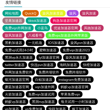
友情链接
网站地图
QuickQ
旋风加速度器
旋风
旋风加速
坚果加速器
tiktok加速器
狗急加速器官网
免费vqn外网加速
小蓝鸟
优途加速器官网
风驰加速器
旋风加速器
八戒看书
免费vps加速器外网苹果版
黑豹加速器
一元机场
IOS加速器
旋风pvn加速器
免费vp试用24小时
蜜蜂加速器
免费vqn加速2023
黑洞vp永久加速器
tyl加速器官网
旋风加速度器
twitter加速器
快连pvn加速器
海鸥加速器
快橙加速器
外网加速免费软件
免费跨墙软件
免费跨墙软件
银河加速器官网
白鲸加速器
instagram免费加速器
蘑菇加速器官网
vqn加速外网
蚂蚁vp加速器官网
火箭加速器
免费vqn加速试用
苹果免费vqn
蚂蚁vp加速器
黑洞nvp加速器
每天试用一小时加速器
vp加速器
vp免费加速
快联加速器
猴王加速器