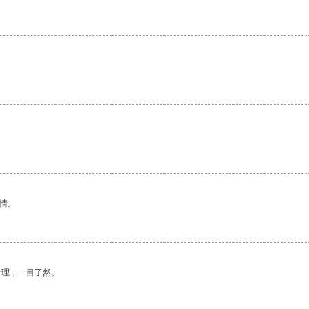
情。
合理，一目了然。