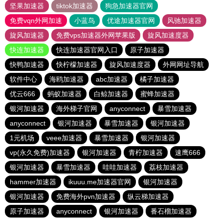
坚果加速器
tiktok加速器
狗急加速器官网
免费vqn外网加速
小蓝鸟
优途加速器官网
风驰加速器
旋风加速器
免费vps加速器外网苹果版
旋风加速度器
快连加速器
快连加速器官网入口
原子加速器
快鸭加速器
快柠檬加速器
旋风加速度器
外网网址导航
软件中心
海鸥加速器
abc加速器
橘子加速器
优云666
蚂蚁加速器
白鲸加速器
蜜蜂加速器
银河加速器
海外梯子官网
anyconnect
暴雪加速器
anyconnect
银河加速器
暴雪加速器
银河加速器
1元机场
veee加速器
暴雪加速器
银河加速器
vp(永久免费)加速器
银河加速器
青柠加速器
速鹰666
银河加速器
暴雪加速器
哇哇加速器
荔枝加速器
hammer加速器
ikuuu.me加速器官网
银河加速器
银河加速器
免费海外pvn加速器
纵云梯加速器
原子加速器
anyconnect
银河加速器
番石榴加速器