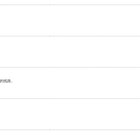
区的线路。
。