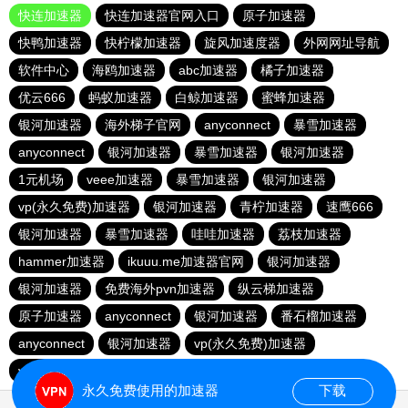
快连加速器
快连加速器官网入口
原子加速器
快鸭加速器
快柠檬加速器
旋风加速度器
外网网址导航
软件中心
海鸥加速器
abc加速器
橘子加速器
优云666
蚂蚁加速器
白鲸加速器
蜜蜂加速器
银河加速器
海外梯子官网
anyconnect
暴雪加速器
anyconnect
银河加速器
暴雪加速器
银河加速器
1元机场
veee加速器
暴雪加速器
银河加速器
vp(永久免费)加速器
银河加速器
青柠加速器
速鹰666
银河加速器
暴雪加速器
哇哇加速器
荔枝加速器
hammer加速器
ikuuu.me加速器官网
银河加速器
银河加速器
免费海外pvn加速器
纵云梯加速器
原子加速器
anyconnect
银河加速器
番石榴加速器
anyconnect
银河加速器
vp(永久免费)加速器
vp(永久免费)加速器
永久免费使用的加速器
下载