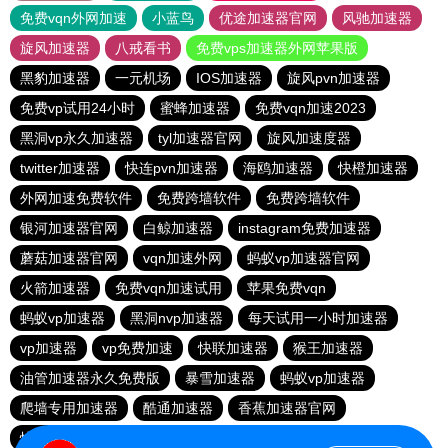
免费vqn外网加速
小蓝鸟
优途加速器官网
风驰加速器
旋风加速器
八戒看书
免费vps加速器外网苹果版
黑豹加速器
一元机场
IOS加速器
旋风pvn加速器
免费vp试用24小时
蜜蜂加速器
免费vqn加速2023
黑洞vp永久加速器
tyl加速器官网
旋风加速度器
twitter加速器
快连pvn加速器
海鸥加速器
快橙加速器
外网加速免费软件
免费跨墙软件
免费跨墙软件
银河加速器官网
白鲸加速器
instagram免费加速器
蘑菇加速器官网
vqn加速外网
蚂蚁vp加速器官网
火箭加速器
免费vqn加速试用
苹果免费vqn
蚂蚁vp加速器
黑洞nvp加速器
每天试用一小时加速器
vp加速器
vp免费加速
快联加速器
猴王加速器
油管加速器永久免费版
暴雪加速器
蚂蚁vp加速器
爬墙专用加速器
酷通加速器
香蕉加速器官网
快连vn破解版