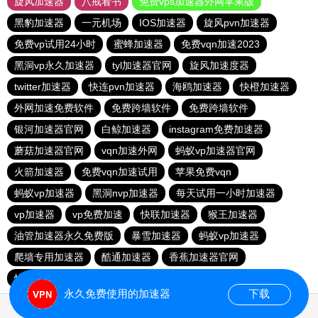
旋风加速器
八戒看书
免费vps加速器外网苹果版
黑豹加速器
一元机场
IOS加速器
旋风pvn加速器
免费vp试用24小时
蜜蜂加速器
免费vqn加速2023
黑洞vp永久加速器
tyl加速器官网
旋风加速度器
twitter加速器
快连pvn加速器
海鸥加速器
快橙加速器
外网加速免费软件
免费跨墙软件
免费跨墙软件
银河加速器官网
白鲸加速器
instagram免费加速器
蘑菇加速器官网
vqn加速外网
蚂蚁vp加速器官网
火箭加速器
免费vqn加速试用
苹果免费vqn
蚂蚁vp加速器
黑洞nvp加速器
每天试用一小时加速器
vp加速器
vp免费加速
快联加速器
猴王加速器
油管加速器永久免费版
暴雪加速器
蚂蚁vp加速器
爬墙专用加速器
酷通加速器
香蕉加速器官网
快连vn破解版
永久免费使用的加速器
下载