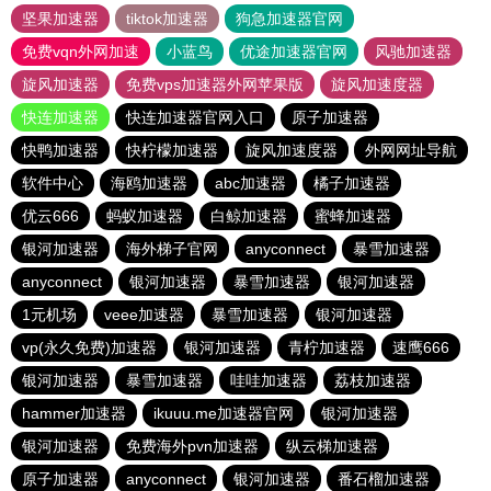
坚果加速器
tiktok加速器
狗急加速器官网
免费vqn外网加速
小蓝鸟
优途加速器官网
风驰加速器
旋风加速器
免费vps加速器外网苹果版
旋风加速度器
快连加速器
快连加速器官网入口
原子加速器
快鸭加速器
快柠檬加速器
旋风加速度器
外网网址导航
软件中心
海鸥加速器
abc加速器
橘子加速器
优云666
蚂蚁加速器
白鲸加速器
蜜蜂加速器
银河加速器
海外梯子官网
anyconnect
暴雪加速器
anyconnect
银河加速器
暴雪加速器
银河加速器
1元机场
veee加速器
暴雪加速器
银河加速器
vp(永久免费)加速器
银河加速器
青柠加速器
速鹰666
银河加速器
暴雪加速器
哇哇加速器
荔枝加速器
hammer加速器
ikuuu.me加速器官网
银河加速器
银河加速器
免费海外pvn加速器
纵云梯加速器
原子加速器
anyconnect
银河加速器
番石榴加速器