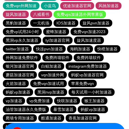
免费vqn外网加速
小蓝鸟
优途加速器官网
风驰加速器
旋风加速器
八戒看书
免费vps加速器外网苹果版
黑豹加速器
一元机场
IOS加速器
旋风pvn加速器
免费vp试用24小时
蜜蜂加速器
免费vqn加速2023
黑洞vp永久加速器
tyl加速器官网
旋风加速度器
twitter加速器
快连pvn加速器
海鸥加速器
快橙加速器
外网加速免费软件
免费跨墙软件
免费跨墙软件
银河加速器官网
白鲸加速器
instagram免费加速器
蘑菇加速器官网
vqn加速外网
蚂蚁vp加速器官网
火箭加速器
免费vqn加速试用
苹果免费vqn
蚂蚁vp加速器
黑洞nvp加速器
每天试用一小时加速器
vp加速器
vp免费加速
快联加速器
猴王加速器
油管加速器永久免费版
暴雪加速器
蚂蚁vp加速器
爬墙专用加速器
酷通加速器
香蕉加速器官网
快连vn破解版