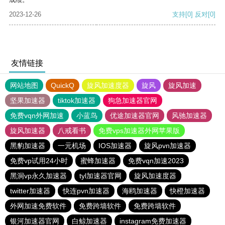
2023-12-26
支持
[0]
反对
[0]
友情链接
网站地图
QuickQ
旋风加速度器
旋风
旋风加速
坚果加速器
tiktok加速器
狗急加速器官网
免费vqn外网加速
小蓝鸟
优途加速器官网
风驰加速器
旋风加速器
八戒看书
免费vps加速器外网苹果版
黑豹加速器
一元机场
IOS加速器
旋风pvn加速器
免费vp试用24小时
蜜蜂加速器
免费vqn加速2023
黑洞vp永久加速器
tyl加速器官网
旋风加速度器
twitter加速器
快连pvn加速器
海鸥加速器
快橙加速器
外网加速免费软件
免费跨墙软件
免费跨墙软件
银河加速器官网
白鲸加速器
instagram免费加速器