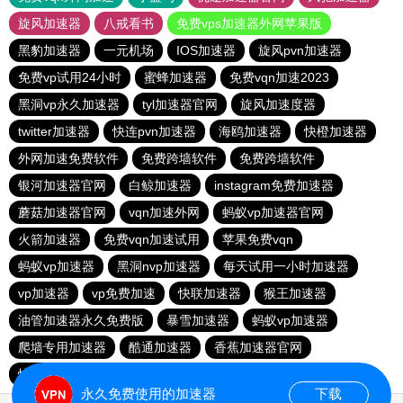
旋风加速器
八戒看书
免费vps加速器外网苹果版
黑豹加速器
一元机场
IOS加速器
旋风pvn加速器
免费vp试用24小时
蜜蜂加速器
免费vqn加速2023
黑洞vp永久加速器
tyl加速器官网
旋风加速度器
twitter加速器
快连pvn加速器
海鸥加速器
快橙加速器
外网加速免费软件
免费跨墙软件
免费跨墙软件
银河加速器官网
白鲸加速器
instagram免费加速器
蘑菇加速器官网
vqn加速外网
蚂蚁vp加速器官网
火箭加速器
免费vqn加速试用
苹果免费vqn
蚂蚁vp加速器
黑洞nvp加速器
每天试用一小时加速器
vp加速器
vp免费加速
快联加速器
猴王加速器
油管加速器永久免费版
暴雪加速器
蚂蚁vp加速器
爬墙专用加速器
酷通加速器
香蕉加速器官网
快连vn破解版
永久免费使用的加速器
下载