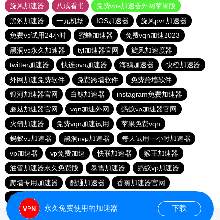
旋风加速器
八戒看书
免费vps加速器外网苹果版
黑豹加速器
一元机场
IOS加速器
旋风pvn加速器
免费vp试用24小时
蜜蜂加速器
免费vqn加速2023
黑洞vp永久加速器
tyl加速器官网
旋风加速度器
twitter加速器
快连pvn加速器
海鸥加速器
快橙加速器
外网加速免费软件
免费跨墙软件
免费跨墙软件
银河加速器官网
白鲸加速器
instagram免费加速器
蘑菇加速器官网
vqn加速外网
蚂蚁vp加速器官网
火箭加速器
免费vqn加速试用
苹果免费vqn
蚂蚁vp加速器
黑洞nvp加速器
每天试用一小时加速器
vp加速器
vp免费加速
快联加速器
猴王加速器
油管加速器永久免费版
暴雪加速器
蚂蚁vp加速器
爬墙专用加速器
酷通加速器
香蕉加速器官网
快连vn破解版
永久免费使用的加速器
下载