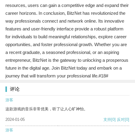
resources, users can gain a competitive edge and expand their
career horizons. In conclusion, BitzNet has revolutionized the
way professionals connect and network online. Its innovative
features and user-friendly interface provide a robust platform
for individuals to build meaningful relationships, explore career
opportunities, and foster professional growth. Whether you are
a recent graduate, a seasoned professional, or an aspiring
entrepreneur, BitzNet is the gateway to unlocking a prosperous
future in the digital age. Join BitzNet today and embark on a
journey that will transform your professional life.#18#
评论
游客
这款游戏的音乐非常优美，听了让人心旷神怡。
2024-01-05
支持
[0]
反对
[0]
游客