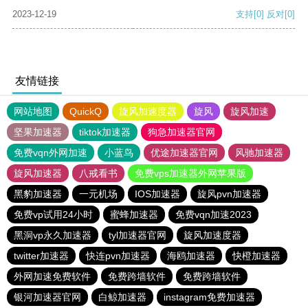
2023-12-19
支持
[0]
反对
[0]
友情链接
网站地图
QuickQ
旋风加速度器
旋风
旋风加速
坚果加速器
tiktok加速器
狗急加速器官网
免费vqn外网加速
小蓝鸟
优途加速器官网
风驰加速器
旋风加速器
八戒看书
免费vps加速器外网苹果版
黑豹加速器
一元机场
IOS加速器
旋风pvn加速器
免费vp试用24小时
蜜蜂加速器
免费vqn加速2023
黑洞vp永久加速器
tyl加速器官网
旋风加速度器
twitter加速器
快连pvn加速器
海鸥加速器
快橙加速器
外网加速免费软件
免费跨墙软件
免费跨墙软件
银河加速器官网
白鲸加速器
instagram免费加速器