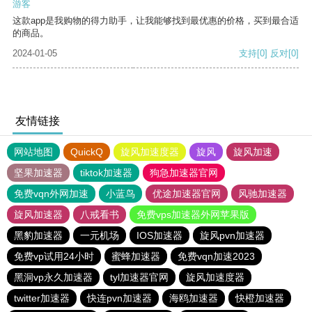
游客
这款app是我购物的得力助手，让我能够找到最优惠的价格，买到最合适
的商品。
2024-01-05
支持
[0]
反对
[0]
友情链接
网站地图
QuickQ
旋风加速度器
旋风
旋风加速
坚果加速器
tiktok加速器
狗急加速器官网
免费vqn外网加速
小蓝鸟
优途加速器官网
风驰加速器
旋风加速器
八戒看书
免费vps加速器外网苹果版
黑豹加速器
一元机场
IOS加速器
旋风pvn加速器
免费vp试用24小时
蜜蜂加速器
免费vqn加速2023
黑洞vp永久加速器
tyl加速器官网
旋风加速度器
twitter加速器
快连pvn加速器
海鸥加速器
快橙加速器