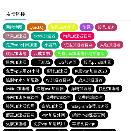
友情链接
网站地图
QuickQ
旋风加速度器
旋风
旋风加速
坚果加速器
tiktok加速器
狗急加速器官网
免费vqn外网加速
小蓝鸟
优途加速器官网
风驰加速器
旋风加速器
八戒看书
免费vps加速器外网苹果版
黑豹加速器
一元机场
IOS加速器
旋风pvn加速器
免费vp试用24小时
蜜蜂加速器
免费vqn加速2023
黑洞vp永久加速器
tyl加速器官网
旋风加速度器
twitter加速器
快连pvn加速器
海鸥加速器
快橙加速器
外网加速免费软件
免费跨墙软件
免费跨墙软件
银河加速器官网
白鲸加速器
instagram免费加速器
蘑菇加速器官网
vqn加速外网
蚂蚁vp加速器官网
火箭加速器
免费vqn加速试用
苹果免费vqn