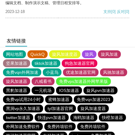
编辑文档、制作演示文稿、管理日程安排等。
2023-12-18
支持
[0]
反对
[0]
友情链接
网站地图
QuickQ
旋风加速度器
旋风
旋风加速
坚果加速器
tiktok加速器
狗急加速器官网
免费vqn外网加速
小蓝鸟
优途加速器官网
风驰加速器
旋风加速器
八戒看书
免费vps加速器外网苹果版
黑豹加速器
一元机场
IOS加速器
旋风pvn加速器
免费vp试用24小时
蜜蜂加速器
免费vqn加速2023
黑洞vp永久加速器
tyl加速器官网
旋风加速度器
twitter加速器
快连pvn加速器
海鸥加速器
快橙加速器
外网加速免费软件
免费跨墙软件
免费跨墙软件