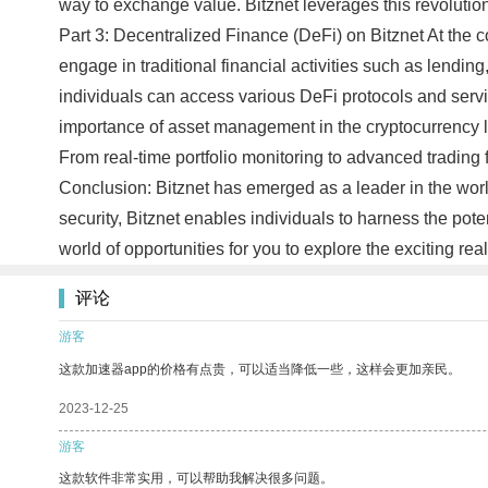
way to exchange value. Bitznet leverages this revolution
Part 3: Decentralized Finance (DeFi) on Bitznet At the c
engage in traditional financial activities such as lendin
individuals can access various DeFi protocols and servic
importance of asset management in the cryptocurrency lan
From real-time portfolio monitoring to advanced trading f
Conclusion: Bitznet has emerged as a leader in the world
security, Bitznet enables individuals to harness the pot
world of opportunities for you to explore the exciting r
评论
游客
这款加速器app的价格有点贵，可以适当降低一些，这样会更加亲民。
2023-12-25
游客
这款软件非常实用，可以帮助我解决很多问题。