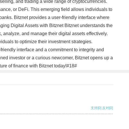
elling, and trading a wide range of cryptocurrencies.
nance, or DeFi. This emerging field allows individuals to
 banks. Bitznet provides a user-friendly interface where
aging Digital Assets with Bitznet Bitznet understands the
 analyze, and manage their digital assets effectively.
viduals to optimize their investment strategies.
friendly interface and a commitment to integrity and
asoned investor or a curious newcomer, Bitznet opens up a
ture of finance with Bitznet today!#18#
支持
[0]
反对
[0]