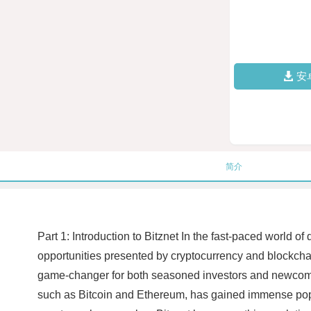
安
简介
Part 1: Introduction to Bitznet In the fast-paced world of
opportunities presented by cryptocurrency and blockcha
game-changer for both seasoned investors and newcomer
such as Bitcoin and Ethereum, has gained immense popul