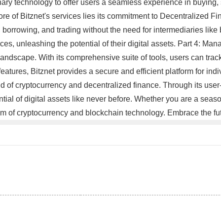
ary technology to offer users a seamless experience in buying, s
ore of Bitznet's services lies its commitment to Decentralized Fi
g, borrowing, and trading without the need for intermediaries like
es, unleashing the potential of their digital assets. Part 4: Man
dscape. With its comprehensive suite of tools, users can track,
eatures, Bitznet provides a secure and efficient platform for indi
 of cryptocurrency and decentralized finance. Through its user-
ential of digital assets like never before. Whether you are a se
ealm of cryptocurrency and blockchain technology. Embrace the fu