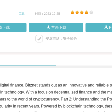
工具
|
时间：2023-12-25
|
卓下载
苹果下载
安卓市场，安全绿色
 digital finance, Bitznet stands out as an innovative and reliable 
in technology. With a focus on decentralized finance and the m
s to the world of cryptocurrency. Part 2: Understanding the P
arity in recent years. Powered by blockchain technology, these