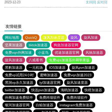
2023-12-23
支持
[0]
反对
[0]
友情链接
网站地图
QuickQ
旋风加速度器
旋风
旋风加速
坚果加速器
tiktok加速器
狗急加速器官网
免费vqn外网加速
小蓝鸟
优途加速器官网
风驰加速器
旋风加速器
八戒看书
免费vps加速器外网苹果版
黑豹加速器
一元机场
IOS加速器
旋风pvn加速器
免费vp试用24小时
蜜蜂加速器
免费vqn加速2023
黑洞vp永久加速器
tyl加速器官网
旋风加速度器
twitter加速器
快连pvn加速器
海鸥加速器
快橙加速器
外网加速免费软件
免费跨墙软件
免费跨墙软件
银河加速器官网
白鲸加速器
instagram免费加速器