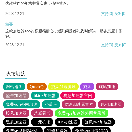
这款软件的价格非常实惠，值得推荐。
2023-12-21
支持
[0]
反对
[0]
游客
这款加速器app的客服很贴心，遇到问题都能及时解决，服务态度非常
好。
2023-12-21
支持
[0]
反对
[0]
友情链接
网站地图
QuickQ
旋风加速度器
旋风
旋风加速
坚果加速器
tiktok加速器
狗急加速器官网
免费vqn外网加速
小蓝鸟
优途加速器官网
风驰加速器
旋风加速器
八戒看书
免费vps加速器外网苹果版
黑豹加速器
一元机场
IOS加速器
旋风pvn加速器
免费vp试用24小时
蜜蜂加速器
免费vqn加速2023