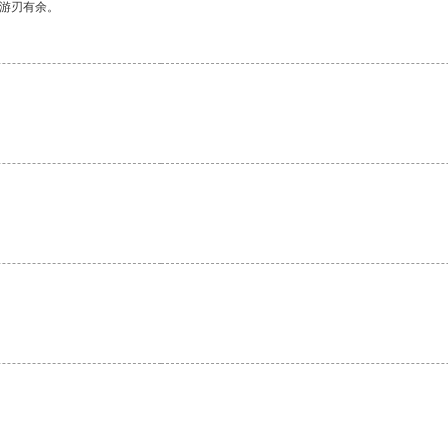
中游刃有余。
。