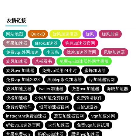
友情链接
网站地图
QuickQ
旋风加速度器
旋风
旋风加速
坚果加速器
tiktok加速器
狗急加速器官网
免费vqn外网加速
小蓝鸟
优途加速器官网
风驰加速器
旋风加速器
八戒看书
免费vps加速器外网苹果版
旋风pvn加速器
免费vp试用24小时
蜜蜂加速器
免费vqn加速2023
黑洞vp永久加速器
tyl加速器官网
旋风加速度器
twitter加速器
快连pvn加速器
海鸥加速器
快橙加速器
外网加速免费软件
免费跨墙软件
免费跨墙软件
银河加速器官网
白鲸加速器
instagram免费加速器
蘑菇加速器官网
vqn加速外网
蚂蚁vp加速器官网
火箭加速器
免费vqn加速试用
苹果免费vqn
蚂蚁vp加速器
黑洞nvp加速器