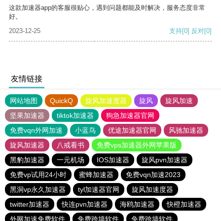
这款加速器app的客服很贴心，遇到问题都能及时解决，服务态度非常
好。
2023-12-25
支持
[0]
反对
[0]
友情链接
网站地图
QuickQ
旋风加速度器
旋风
旋风加速
坚果加速器
tiktok加速器
狗急加速器官网
免费vqn外网加速
小蓝鸟
优途加速器官网
风驰加速器
旋风加速器
八戒看书
免费vps加速器外网苹果版
黑豹加速器
一元机场
IOS加速器
旋风pvn加速器
免费vp试用24小时
蜜蜂加速器
免费vqn加速2023
黑洞vp永久加速器
tyl加速器官网
旋风加速度器
twitter加速器
快连pvn加速器
海鸥加速器
快橙加速器
外网加速免费软件
免费跨墙软件
免费跨墙软件