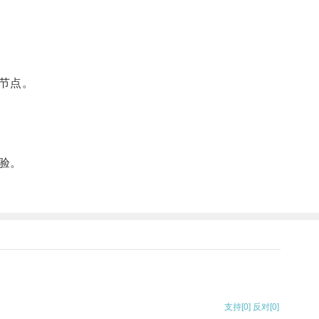
节点。
验。
支持
[0]
反对
[0]