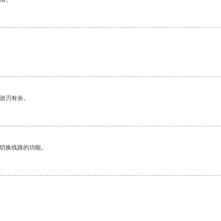
中游刃有余。
动切换线路的功能。
。