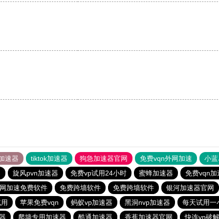
加速器
tiktok加速器
狗急加速器官网
免费vqn外网加速
小蓝
器
旋风pvn加速器
免费vp试用24小时
蜜蜂加速器
免费vqn加
网加速免费软件
免费跨墙软件
免费跨墙软件
银河加速器官网
试用
苹果免费vqn
蚂蚁vp加速器
黑洞nvp加速器
每天试用一
器
爬墙专用加速器
酷通加速器
香蕉加速器官网
快连vn破