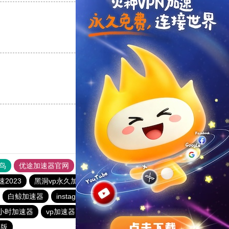
支持
[0]
反对
[0]
支持
[0]
反对
[0]
鸟
优途加速器官网
风驰加速器
旋风加速器
八戒看书
速2023
黑洞vp永久加速器
tyl加速器官网
旋风加速度器
白鲸加速器
instagram免费加速器
蘑菇加速器官网
小时加速器
vp加速器
vp免费加速
快联加速器
解版