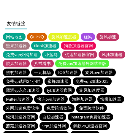
友情链接
网站地图
QuickQ
旋风加速度器
旋风
旋风加速
坚果加速器
tiktok加速器
狗急加速器官网
免费vqn外网加速
小蓝鸟
优途加速器官网
风驰加速器
旋风加速器
八戒看书
免费vps加速器外网苹果版
黑豹加速器
一元机场
IOS加速器
旋风pvn加速器
免费vp试用24小时
蜜蜂加速器
免费vqn加速2023
黑洞vp永久加速器
tyl加速器官网
旋风加速度器
twitter加速器
快连pvn加速器
海鸥加速器
快橙加速器
外网加速免费软件
免费跨墙软件
免费跨墙软件
银河加速器官网
白鲸加速器
instagram免费加速器
蘑菇加速器官网
vqn加速外网
蚂蚁vp加速器官网