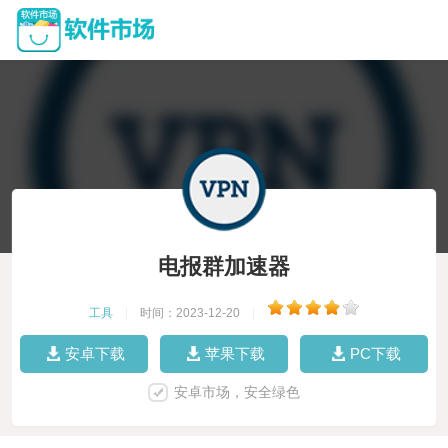
电报群加速器
工具
|
时间：2023-12-20
|
安卓下载
苹果下载
PC下载
安卓市场，安全绿色