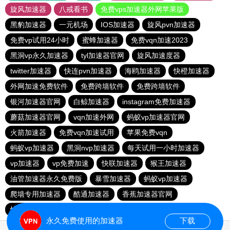
旋风加速器
八戒看书
免费vps加速器外网苹果版
黑豹加速器
一元机场
IOS加速器
旋风pvn加速器
免费vp试用24小时
蜜蜂加速器
免费vqn加速2023
黑洞vp永久加速器
tyl加速器官网
旋风加速度器
twitter加速器
快连pvn加速器
海鸥加速器
快橙加速器
外网加速免费软件
免费跨墙软件
免费跨墙软件
银河加速器官网
白鲸加速器
instagram免费加速器
蘑菇加速器官网
vqn加速外网
蚂蚁vp加速器官网
火箭加速器
免费vqn加速试用
苹果免费vqn
蚂蚁vp加速器
黑洞nvp加速器
每天试用一小时加速器
vp加速器
vp免费加速
快联加速器
猴王加速器
油管加速器永久免费版
暴雪加速器
蚂蚁vp加速器
爬墙专用加速器
酷通加速器
香蕉加速器官网
快连vn破解版
永久免费使用的加速器
下载