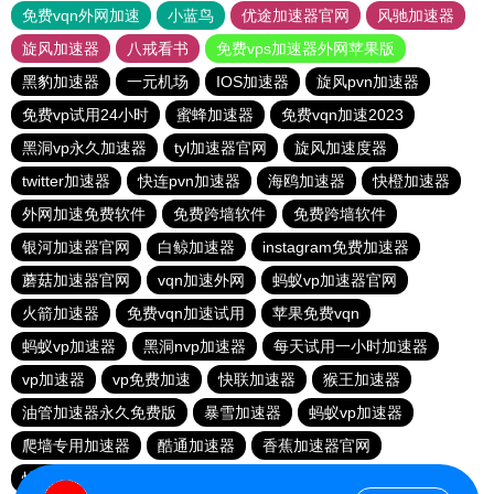
免费vqn外网加速
小蓝鸟
优途加速器官网
风驰加速器
旋风加速器
八戒看书
免费vps加速器外网苹果版
黑豹加速器
一元机场
IOS加速器
旋风pvn加速器
免费vp试用24小时
蜜蜂加速器
免费vqn加速2023
黑洞vp永久加速器
tyl加速器官网
旋风加速度器
twitter加速器
快连pvn加速器
海鸥加速器
快橙加速器
外网加速免费软件
免费跨墙软件
免费跨墙软件
银河加速器官网
白鲸加速器
instagram免费加速器
蘑菇加速器官网
vqn加速外网
蚂蚁vp加速器官网
火箭加速器
免费vqn加速试用
苹果免费vqn
蚂蚁vp加速器
黑洞nvp加速器
每天试用一小时加速器
vp加速器
vp免费加速
快联加速器
猴王加速器
油管加速器永久免费版
暴雪加速器
蚂蚁vp加速器
爬墙专用加速器
酷通加速器
香蕉加速器官网
快连vn破解版