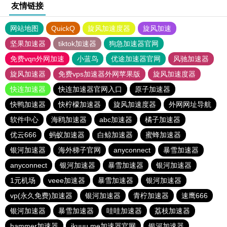
友情链接
网站地图
QuickQ
旋风加速度器
旋风加速
坚果加速器
tiktok加速器
狗急加速器官网
免费vqn外网加速
小蓝鸟
优途加速器官网
风驰加速器
旋风加速器
免费vps加速器外网苹果版
旋风加速度器
快连加速器
快连加速器官网入口
原子加速器
快鸭加速器
快柠檬加速器
旋风加速度器
外网网址导航
软件中心
海鸥加速器
abc加速器
橘子加速器
优云666
蚂蚁加速器
白鲸加速器
蜜蜂加速器
银河加速器
海外梯子官网
anyconnect
暴雪加速器
anyconnect
银河加速器
暴雪加速器
银河加速器
1元机场
veee加速器
暴雪加速器
银河加速器
vp(永久免费)加速器
银河加速器
青柠加速器
速鹰666
银河加速器
暴雪加速器
哇哇加速器
荔枝加速器
hammer加速器
ikuuu.me加速器官网
银河加速器