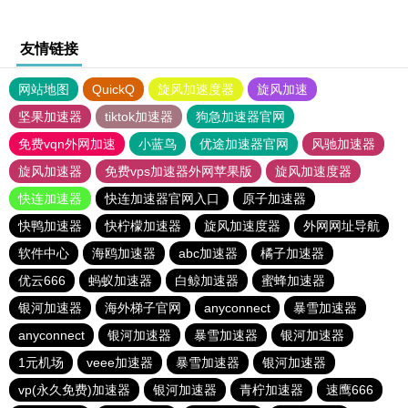
友情链接
网站地图
QuickQ
旋风加速度器
旋风加速
坚果加速器
tiktok加速器
狗急加速器官网
免费vqn外网加速
小蓝鸟
优途加速器官网
风驰加速器
旋风加速器
免费vps加速器外网苹果版
旋风加速度器
快连加速器
快连加速器官网入口
原子加速器
快鸭加速器
快柠檬加速器
旋风加速度器
外网网址导航
软件中心
海鸥加速器
abc加速器
橘子加速器
优云666
蚂蚁加速器
白鲸加速器
蜜蜂加速器
银河加速器
海外梯子官网
anyconnect
暴雪加速器
anyconnect
银河加速器
暴雪加速器
银河加速器
1元机场
veee加速器
暴雪加速器
银河加速器
vp(永久免费)加速器
银河加速器
青柠加速器
速鹰666