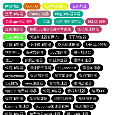
网站地图
QuickQ
旋风加速度器
旋风加速
坚果加速器
tiktok加速器
狗急加速器官网
免费vqn外网加速
小蓝鸟
优途加速器官网
风驰加速器
旋风加速器
免费vps加速器外网苹果版
旋风加速度器
快连加速器
快连加速器官网入口
原子加速器
快鸭加速器
快柠檬加速器
旋风加速度器
外网网址导航
软件中心
海鸥加速器
abc加速器
橘子加速器
优云666
蚂蚁加速器
白鲸加速器
蜜蜂加速器
银河加速器
海外梯子官网
anyconnect
暴雪加速器
anyconnect
银河加速器
暴雪加速器
银河加速器
1元机场
veee加速器
暴雪加速器
银河加速器
vp(永久免费)加速器
银河加速器
青柠加速器
速鹰666
银河加速器
暴雪加速器
哇哇加速器
荔枝加速器
hammer加速器
ikuuu.me加速器官网
银河加速器
银河加速器
免费海外pvn加速器
纵云梯加速器