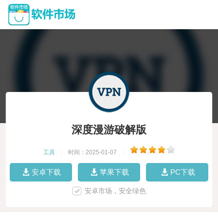
深度漫游破解版
工具
|
时间：2025-01-07
|
安卓下载
苹果下载
PC下载
安卓市场，安全绿色