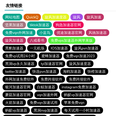
友情链接
网站地图
QuickQ
旋风加速度器
旋风
旋风加速
坚果加速器
tiktok加速器
狗急加速器官网
免费vqn外网加速
小蓝鸟
优途加速器官网
风驰加速器
旋风加速器
八戒看书
免费vps加速器外网苹果版
黑豹加速器
一元机场
IOS加速器
旋风pvn加速器
免费vp试用24小时
蜜蜂加速器
免费vqn加速2023
黑洞vp永久加速器
tyl加速器官网
旋风加速度器
twitter加速器
快连pvn加速器
海鸥加速器
快橙加速器
外网加速免费软件
免费跨墙软件
免费跨墙软件
银河加速器官网
白鲸加速器
instagram免费加速器
蘑菇加速器官网
vqn加速外网
蚂蚁vp加速器官网
火箭加速器
免费vqn加速试用
苹果免费vqn
蚂蚁vp加速器
黑洞nvp加速器
每天试用一小时加速器