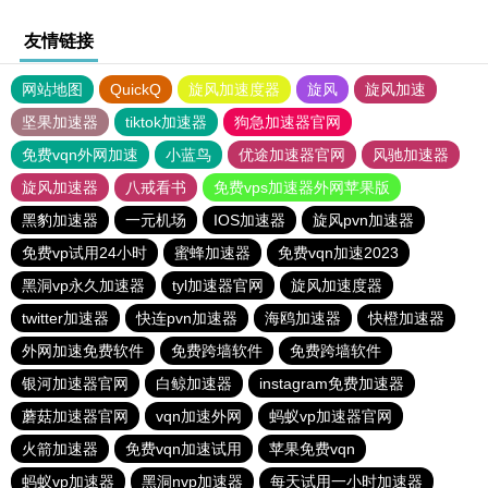
友情链接
网站地图
QuickQ
旋风加速度器
旋风
旋风加速
坚果加速器
tiktok加速器
狗急加速器官网
免费vqn外网加速
小蓝鸟
优途加速器官网
风驰加速器
旋风加速器
八戒看书
免费vps加速器外网苹果版
黑豹加速器
一元机场
IOS加速器
旋风pvn加速器
免费vp试用24小时
蜜蜂加速器
免费vqn加速2023
黑洞vp永久加速器
tyl加速器官网
旋风加速度器
twitter加速器
快连pvn加速器
海鸥加速器
快橙加速器
外网加速免费软件
免费跨墙软件
免费跨墙软件
银河加速器官网
白鲸加速器
instagram免费加速器
蘑菇加速器官网
vqn加速外网
蚂蚁vp加速器官网
火箭加速器
免费vqn加速试用
苹果免费vqn
蚂蚁vp加速器
黑洞nvp加速器
每天试用一小时加速器