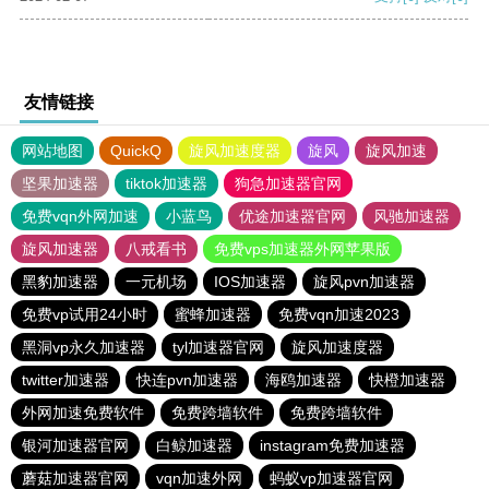
友情链接
网站地图
QuickQ
旋风加速度器
旋风
旋风加速
坚果加速器
tiktok加速器
狗急加速器官网
免费vqn外网加速
小蓝鸟
优途加速器官网
风驰加速器
旋风加速器
八戒看书
免费vps加速器外网苹果版
黑豹加速器
一元机场
IOS加速器
旋风pvn加速器
免费vp试用24小时
蜜蜂加速器
免费vqn加速2023
黑洞vp永久加速器
tyl加速器官网
旋风加速度器
twitter加速器
快连pvn加速器
海鸥加速器
快橙加速器
外网加速免费软件
免费跨墙软件
免费跨墙软件
银河加速器官网
白鲸加速器
instagram免费加速器
蘑菇加速器官网
vqn加速外网
蚂蚁vp加速器官网