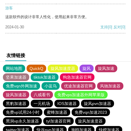
游客
这款软件的设计非常人性化，使用起来非常方便。
2024-01-30
支持
[0]
反对
[0]
友情链接
网站地图
QuickQ
旋风加速度器
旋风
旋风加速
坚果加速器
tiktok加速器
狗急加速器官网
免费vqn外网加速
小蓝鸟
优途加速器官网
风驰加速器
旋风加速器
八戒看书
免费vps加速器外网苹果版
黑豹加速器
一元机场
IOS加速器
旋风pvn加速器
免费vp试用24小时
蜜蜂加速器
免费vqn加速2023
黑洞vp永久加速器
tyl加速器官网
旋风加速度器
twitter加速器
快连pvn加速器
海鸥加速器
快橙加速器