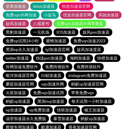
坚果加速器
tiktok加速器
狗急加速器官网
免费vqn外网加速
小蓝鸟
优途加速器官网
风驰加速器
旋风加速器
八戒看书
免费vps加速器外网苹果版
黑豹加速器
一元机场
IOS加速器
旋风pvn加速器
免费vp试用24小时
蜜蜂加速器
免费vqn加速2023
黑洞vp永久加速器
tyl加速器官网
旋风加速度器
twitter加速器
快连pvn加速器
海鸥加速器
快橙加速器
外网加速免费软件
免费跨墙软件
免费跨墙软件
银河加速器官网
白鲸加速器
instagram免费加速器
蘑菇加速器官网
vqn加速外网
蚂蚁vp加速器官网
火箭加速器
免费vqn加速试用
苹果免费vqn
蚂蚁vp加速器
黑洞nvp加速器
每天试用一小时加速器
vp加速器
vp免费加速
快联加速器
猴王加速器
油管加速器永久免费版
暴雪加速器
蚂蚁vp加速器
爬墙专用加速器
酷通加速器
香蕉加速器官网