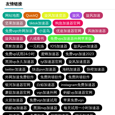
友情链接
网站地图
QuickQ
旋风加速度器
旋风
旋风加速
坚果加速器
tiktok加速器
狗急加速器官网
免费vqn外网加速
小蓝鸟
优途加速器官网
风驰加速器
旋风加速器
八戒看书
免费vps加速器外网苹果版
黑豹加速器
一元机场
IOS加速器
旋风pvn加速器
免费vp试用24小时
蜜蜂加速器
免费vqn加速2023
黑洞vp永久加速器
tyl加速器官网
旋风加速度器
twitter加速器
快连pvn加速器
海鸥加速器
快橙加速器
外网加速免费软件
免费跨墙软件
免费跨墙软件
银河加速器官网
白鲸加速器
instagram免费加速器
蘑菇加速器官网
vqn加速外网
蚂蚁vp加速器官网
火箭加速器
免费vqn加速试用
苹果免费vqn
蚂蚁vp加速器
黑洞nvp加速器
每天试用一小时加速器