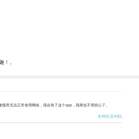
趣！。
速慢而无法正常使用网络，现在有了这个app，我再也不用担心了。
支持
[0]
反对
[0]