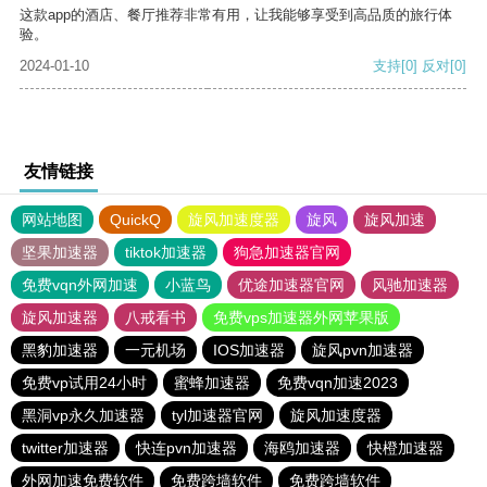
这款app的酒店、餐厅推荐非常有用，让我能够享受到高品质的旅行体
验。
2024-01-10
支持
[0]
反对
[0]
友情链接
网站地图
QuickQ
旋风加速度器
旋风
旋风加速
坚果加速器
tiktok加速器
狗急加速器官网
免费vqn外网加速
小蓝鸟
优途加速器官网
风驰加速器
旋风加速器
八戒看书
免费vps加速器外网苹果版
黑豹加速器
一元机场
IOS加速器
旋风pvn加速器
免费vp试用24小时
蜜蜂加速器
免费vqn加速2023
黑洞vp永久加速器
tyl加速器官网
旋风加速度器
twitter加速器
快连pvn加速器
海鸥加速器
快橙加速器
外网加速免费软件
免费跨墙软件
免费跨墙软件