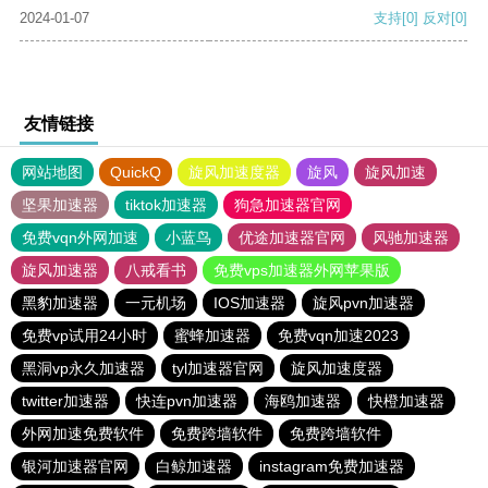
2024-01-07
支持
[0]
反对
[0]
友情链接
网站地图
QuickQ
旋风加速度器
旋风
旋风加速
坚果加速器
tiktok加速器
狗急加速器官网
免费vqn外网加速
小蓝鸟
优途加速器官网
风驰加速器
旋风加速器
八戒看书
免费vps加速器外网苹果版
黑豹加速器
一元机场
IOS加速器
旋风pvn加速器
免费vp试用24小时
蜜蜂加速器
免费vqn加速2023
黑洞vp永久加速器
tyl加速器官网
旋风加速度器
twitter加速器
快连pvn加速器
海鸥加速器
快橙加速器
外网加速免费软件
免费跨墙软件
免费跨墙软件
银河加速器官网
白鲸加速器
instagram免费加速器