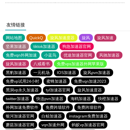
友情链接
网站地图
QuickQ
旋风加速度器
旋风
旋风加速
坚果加速器
tiktok加速器
狗急加速器官网
免费vqn外网加速
小蓝鸟
优途加速器官网
风驰加速器
旋风加速器
八戒看书
免费vps加速器外网苹果版
黑豹加速器
一元机场
IOS加速器
旋风pvn加速器
免费vp试用24小时
蜜蜂加速器
免费vqn加速2023
黑洞vp永久加速器
tyl加速器官网
旋风加速度器
twitter加速器
快连pvn加速器
海鸥加速器
快橙加速器
外网加速免费软件
免费跨墙软件
免费跨墙软件
银河加速器官网
白鲸加速器
instagram免费加速器
蘑菇加速器官网
vqn加速外网
蚂蚁vp加速器官网