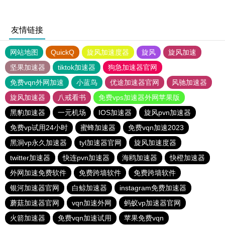
友情链接
网站地图
QuickQ
旋风加速度器
旋风
旋风加速
坚果加速器
tiktok加速器
狗急加速器官网
免费vqn外网加速
小蓝鸟
优途加速器官网
风驰加速器
旋风加速器
八戒看书
免费vps加速器外网苹果版
黑豹加速器
一元机场
IOS加速器
旋风pvn加速器
免费vp试用24小时
蜜蜂加速器
免费vqn加速2023
黑洞vp永久加速器
tyl加速器官网
旋风加速度器
twitter加速器
快连pvn加速器
海鸥加速器
快橙加速器
外网加速免费软件
免费跨墙软件
免费跨墙软件
银河加速器官网
白鲸加速器
instagram免费加速器
蘑菇加速器官网
vqn加速外网
蚂蚁vp加速器官网
火箭加速器
免费vqn加速试用
苹果免费vqn