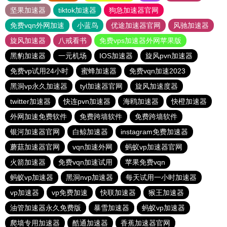
坚果加速器
tiktok加速器
狗急加速器官网
免费vqn外网加速
小蓝鸟
优途加速器官网
风驰加速器
旋风加速器
八戒看书
免费vps加速器外网苹果版
黑豹加速器
一元机场
IOS加速器
旋风pvn加速器
免费vp试用24小时
蜜蜂加速器
免费vqn加速2023
黑洞vp永久加速器
tyl加速器官网
旋风加速度器
twitter加速器
快连pvn加速器
海鸥加速器
快橙加速器
外网加速免费软件
免费跨墙软件
免费跨墙软件
银河加速器官网
白鲸加速器
instagram免费加速器
蘑菇加速器官网
vqn加速外网
蚂蚁vp加速器官网
火箭加速器
免费vqn加速试用
苹果免费vqn
蚂蚁vp加速器
黑洞nvp加速器
每天试用一小时加速器
vp加速器
vp免费加速
快联加速器
猴王加速器
油管加速器永久免费版
暴雪加速器
蚂蚁vp加速器
爬墙专用加速器
酷通加速器
香蕉加速器官网