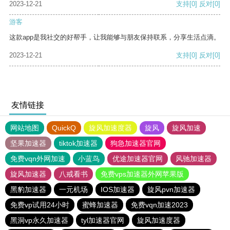
2023-12-21
支持
[0]
反对
[0]
游客
这款app是我社交的好帮手，让我能够与朋友保持联系，分享生活点滴。
2023-12-21
支持
[0]
反对
[0]
友情链接
网站地图
QuickQ
旋风加速度器
旋风
旋风加速
坚果加速器
tiktok加速器
狗急加速器官网
免费vqn外网加速
小蓝鸟
优途加速器官网
风驰加速器
旋风加速器
八戒看书
免费vps加速器外网苹果版
黑豹加速器
一元机场
IOS加速器
旋风pvn加速器
免费vp试用24小时
蜜蜂加速器
免费vqn加速2023
黑洞vp永久加速器
tyl加速器官网
旋风加速度器