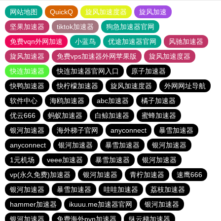
网站地图
QuickQ
旋风加速度器
旋风加速
坚果加速器
tiktok加速器
狗急加速器官网
免费vqn外网加速
小蓝鸟
优途加速器官网
风驰加速器
旋风加速器
免费vps加速器外网苹果版
旋风加速度器
快连加速器
快连加速器官网入口
原子加速器
快鸭加速器
快柠檬加速器
旋风加速度器
外网网址导航
软件中心
海鸥加速器
abc加速器
橘子加速器
优云666
蚂蚁加速器
白鲸加速器
蜜蜂加速器
银河加速器
海外梯子官网
anyconnect
暴雪加速器
anyconnect
银河加速器
暴雪加速器
银河加速器
1元机场
veee加速器
暴雪加速器
银河加速器
vp(永久免费)加速器
银河加速器
青柠加速器
速鹰666
银河加速器
暴雪加速器
哇哇加速器
荔枝加速器
hammer加速器
ikuuu.me加速器官网
银河加速器
银河加速器
免费海外pvn加速器
纵云梯加速器