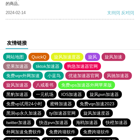
的商品。
2024-02-14
支持
[0]
反对
[0]
友情链接
网站地图
QuickQ
旋风加速度器
旋风
旋风加速
坚果加速器
tiktok加速器
狗急加速器官网
免费vqn外网加速
小蓝鸟
优途加速器官网
风驰加速器
旋风加速器
八戒看书
免费vps加速器外网苹果版
黑豹加速器
一元机场
IOS加速器
旋风pvn加速器
免费vp试用24小时
蜜蜂加速器
免费vqn加速2023
黑洞vp永久加速器
tyl加速器官网
旋风加速度器
twitter加速器
快连pvn加速器
海鸥加速器
快橙加速器
外网加速免费软件
免费跨墙软件
免费跨墙软件