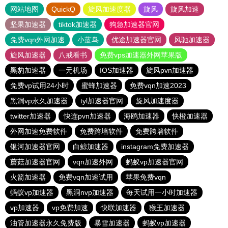
网站地图
QuickQ
旋风加速度器
旋风
旋风加速
坚果加速器
tiktok加速器
狗急加速器官网
免费vqn外网加速
小蓝鸟
优途加速器官网
风驰加速器
旋风加速器
八戒看书
免费vps加速器外网苹果版
黑豹加速器
一元机场
IOS加速器
旋风pvn加速器
免费vp试用24小时
蜜蜂加速器
免费vqn加速2023
黑洞vp永久加速器
tyl加速器官网
旋风加速度器
twitter加速器
快连pvn加速器
海鸥加速器
快橙加速器
外网加速免费软件
免费跨墙软件
免费跨墙软件
银河加速器官网
白鲸加速器
instagram免费加速器
蘑菇加速器官网
vqn加速外网
蚂蚁vp加速器官网
火箭加速器
免费vqn加速试用
苹果免费vqn
蚂蚁vp加速器
黑洞nvp加速器
每天试用一小时加速器
vp加速器
vp免费加速
快联加速器
猴王加速器
油管加速器永久免费版
暴雪加速器
蚂蚁vp加速器