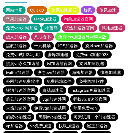
网站地图
QuickQ
旋风加速度器
旋风
旋风加速
坚果加速器
tiktok加速器
狗急加速器官网
免费vqn外网加速
小蓝鸟
优途加速器官网
风驰加速器
旋风加速器
八戒看书
免费vps加速器外网苹果版
黑豹加速器
一元机场
IOS加速器
旋风pvn加速器
免费vp试用24小时
蜜蜂加速器
免费vqn加速2023
黑洞vp永久加速器
tyl加速器官网
旋风加速度器
twitter加速器
快连pvn加速器
海鸥加速器
快橙加速器
外网加速免费软件
免费跨墙软件
免费跨墙软件
银河加速器官网
白鲸加速器
instagram免费加速器
蘑菇加速器官网
vqn加速外网
蚂蚁vp加速器官网
火箭加速器
免费vqn加速试用
苹果免费vqn
蚂蚁vp加速器
黑洞nvp加速器
每天试用一小时加速器
vp加速器
vp免费加速
快联加速器
猴王加速器